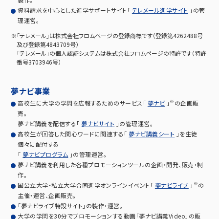
資料請求を中心とした進学サポートサイト「
テレメール進学サイト
」の管
採用情報
理運営。
※「テレメール」は株式会社フロムページの登録商標です（登録第4262488号
及び登録第4843709号）
「テレメール」の個人認証システムは株式会社フロムページの特許です（特許
番号3703946号）
夢ナビ事業
※
高校生に大学の学問を広報するためのサービス「
夢ナビ
」
の企画販
売。
夢ナビ講義を配信する「
夢ナビサイト
」の管理運営。
高校生が回答した関心ワードに関連する「
夢ナビ講義シート
」を生徒
個々に配付する
「
夢ナビプログラム
」の管理運営。
夢ナビ講義を利用した各種プロモーションツールの企画・開発、販売・制
作。
※
国公立大学・私立大学合同進学オンラインイベント「
夢ナビライブ
」
の
主催・運営、企画販売。
「夢ナビライブ特設サイト」の製作・運営。
大学の学問を30分でプロモーションする動画「夢ナビ講義Video」の販