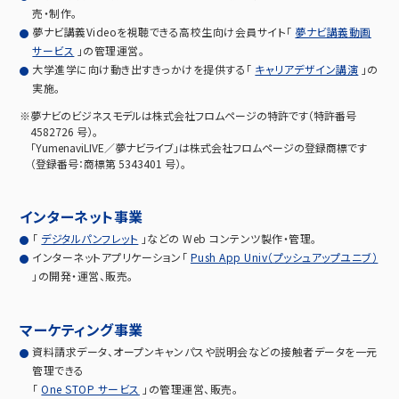
売・制作。
夢ナビ講義Videoを視聴できる高校生向け会員サイト「
夢ナビ講義動画
サービス
」の管理運営。
大学進学に向け動き出すきっかけを提供する「
キャリアデザイン講演
」の
実施。
※夢ナビのビジネスモデルは株式会社フロムページの特許です（特許番号
4582726 号）。
「YumenaviLIVE／夢ナビライブ」は株式会社フロムページの登録商標です
（登録番号：商標第 5343401 号）。
インターネット事業
「
デジタルパンフレット
」などの Web コンテンツ製作・管理。
インターネットアプリケーション「
Push App Univ（プッシュアップユニブ）
」の開発・運営、販売。
マーケティング事業
資料請求データ、オープンキャンパスや説明会などの接触者データを一元
管理できる
「
One STOP サービス
」の管理運営、販売。