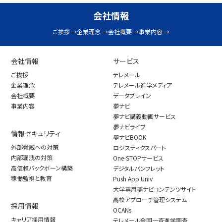
会社情報
ご挨拶
企業理念
会社概要
事業内容
会社情報
サービス
ご挨拶
テレメール
企業理念
テレメール進学メディア
会社概要
データブレイン
事業内容
夢ナビ
夢ナビ講義動画サービス
夢ナビライブ
情報セキュリティ
夢ナビBOOK
外部脅威への対策
ロジスティクスパート
内部漏洩の対策
One-STOPサービス
高信頼バックボーン構築
デジタルパンフレット
稼働監視と教育
Push App Univ
大学専用夢ナビコンテンツサイト
高校アプローチ管理システム
採用情報
OCANs
キャリア採用情報
テレメール全国一斉進学調査