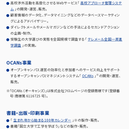
高校渉外活動を高度化させるWebサービス「
高校アプローチ管理システ
ム
」の開発・運営、販売。
顧客情報のデータ化、データマイニングなどのデータベースマーケティン
グによるアドバイザリー。
ダイレクトメールやメールマガジンなどの手法によるセカンドアクション
の企画・制作。
受験生の大学選びの実態を全国規模で調査する「
テレメール全国一斉進
学調査
」の実施。
OCANs事業
オープンキャンパス運営の効率化と参加者へのサービス向上をサポート
※
するオープンキャンパスマネジメントシステム「
OCANs
」
の開発・運営、
販売。
※「OCANs （オーキャンズ）」は株式会社フロムページの登録商標です（登録番
号：商標第 6116725 号）。
書籍・出版・印刷事業
「
生まれ年から始まる100年カレンダー
」※の製作・販売。
書籍「国立大学で工学を学ぼう」などの製作・販売。