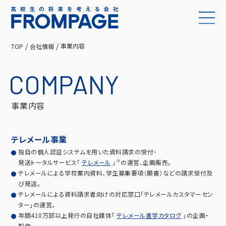
事業内容
TOP
会社情報
会社情報
COMPANY
ニュース
事業内容
サービス
テレメール事業
情報セキュリティ
独自の個人認証システムを用いた資料請求の受付・
※
発送トータルサービス「
テレメール
」
の運営、企画販売。
テレメールによる学校案内資料、学生募集要項（願書）などの請求受付及
運営サイト
び発送。
テレメールによる資料請求者向けの対応窓口「テレメールカスタマーセン
ター」の運営。
お問い合わせ
年間410万部以上発行の自社媒体「
テレメール進学カタログ
」の企画・
製作。