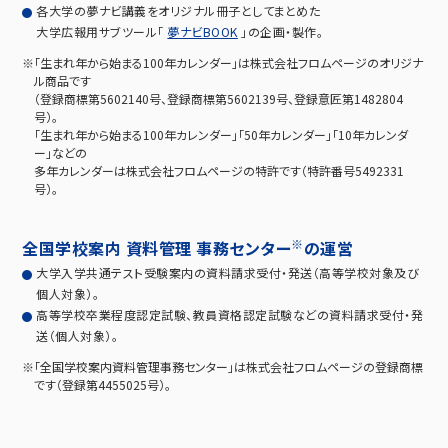
各大学の夢ナビ講義をオリジナル冊子としてまとめた
大学広報用サブツール「
夢ナビBOOK
」の企画・製作。
※「生まれ年から始まる100年カレンダー」は株式会社フロムページのオリジナ
ル商品です
（登録商標第5602140号、登録商標第5602139号、登録意匠第1482804
号）。
「生まれ年から始まる100年カレンダー」「50年カレンダー」「10年カレンダ
ー」などの
多年カレンダーは株式会社フロムページの特許です（特許番号5492331
号）。
※
全国学校案内
資料管理
事務センター
の運営
大学入学共通テスト受験案内の資料請求受付・発送（高等学校対象及び
個人対象）。
高等学校卒業程度認定試験、教員資格認定試験などの資料請求受付・発
送（個人対象）。
※「全国学校案内資料管理事務センター」は株式会社フロムページの登録商標
です（登録第4455025号）。